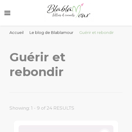
Lettres et messages d'amour Blablamour
Blablamour
Accueil
Le blog de Blablamour
Guérir et rebondir
Guérir et
rebondir
Showing: 1 - 9 of 24 RESULTS
Pagination
des
1
publications