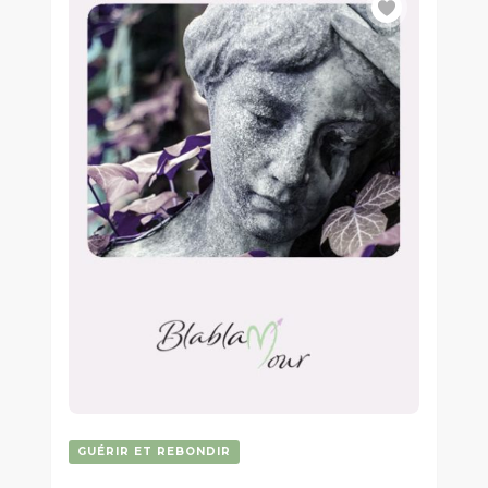
2
3
N
GUÉRIR ET REBONDIR