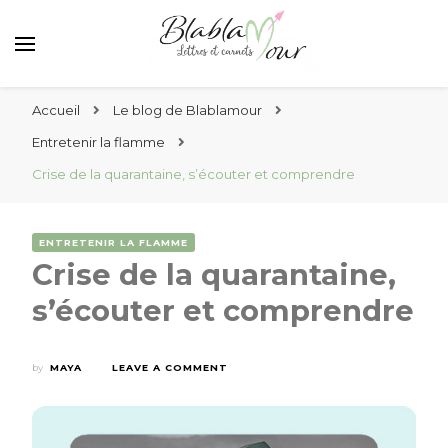
Lettres et messages d'amour Blablamour
Blablamour
Accueil
Le blog de Blablamour
Entretenir la flamme
Crise de la quarantaine, s’écouter et comprendre
ENTRETENIR LA FLAMME
Crise de la quarantaine,
s’écouter et comprendre
by
MAYA
LEAVE A COMMENT