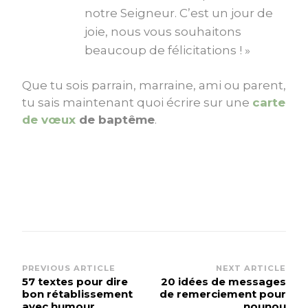
notre Seigneur. C’est un jour de
joie, nous vous souhaitons
beaucoup de félicitations ! »
Que tu sois parrain, marraine, ami ou parent,
tu sais maintenant quoi écrire sur une
carte
de vœux
de baptême
.
Post
PREVIOUS ARTICLE
NEXT ARTICLE
57 textes pour dire
20 idées de messages
Navigation
bon rétablissement
de remerciement pour
avec humour
nounou