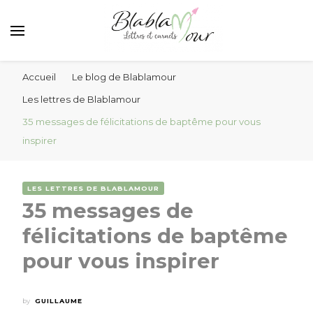
Lettres et messages d'amour Blablamour
Blablamour
Accueil
Le blog de Blablamour
Les lettres de Blablamour
35 messages de félicitations de baptême pour vous
inspirer
LES LETTRES DE BLABLAMOUR
35 messages de
félicitations de baptême
pour vous inspirer
by
GUILLAUME