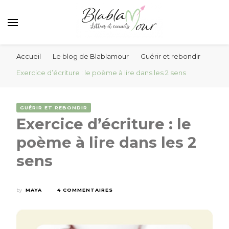
Lettres et messages d'amour Blablamour
Blablamour
Accueil
Le blog de Blablamour
Guérir et rebondir
Exercice d’écriture : le poème à lire dans les 2 sens
GUÉRIR ET REBONDIR
Exercice d’écriture : le
poème à lire dans les 2
sens
by
MAYA
4 COMMENTAIRES