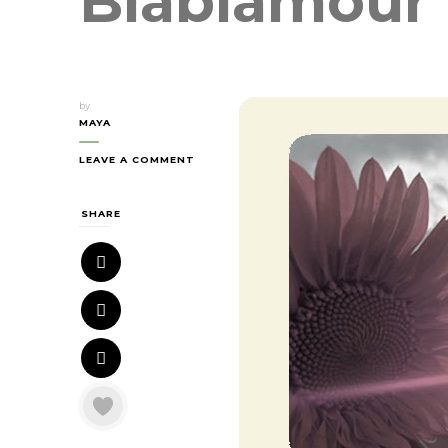
Blablamour
by
MAYA
LEAVE A COMMENT
SHARE