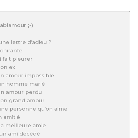
ablamour ;-)
ne lettre d’adieu ?
échirante
 fait pleurer
son ex
 un amour impossible
à un homme marié
 un amour perdu
 son grand amour
 une personne qu’on aime
n amitié
 sa meilleure amie
à un ami décédé