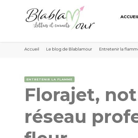
ACCUEI
Lettres et messages d'amour Blablamour
Blablamour
Accueil
Le blog de Blablamour
Entretenir la flam
ENTRETENIR LA FLAMME
Florajet, not
réseau profe