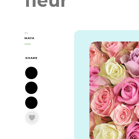
fleur
by
MAYA
SHARE